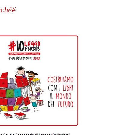
rché#