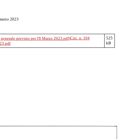
 marzo 2023
Circ. n. 104
525
kB
023.pdf