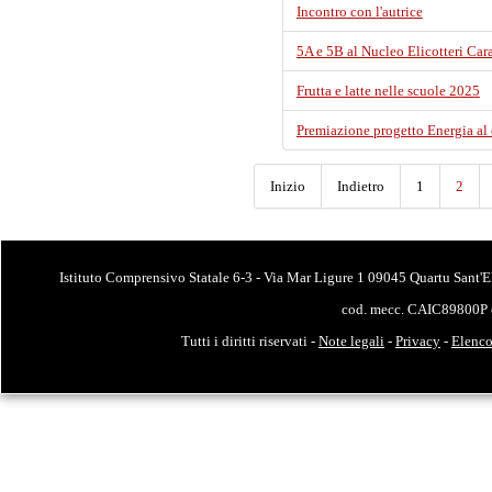
Incontro con l'autrice
5A e 5B al Nucleo Elicotteri Car
Frutta e latte nelle scuole 2025
Premiazione progetto Energia al
Inizio
Indietro
1
2
Istituto Comprensivo Statale 6-3 - Via Mar Ligure 1 09045 Quartu Sant'E
cod. mecc. CAIC89800P 
Tutti i diritti riservati -
Note legali
-
Privacy
-
Elenco 