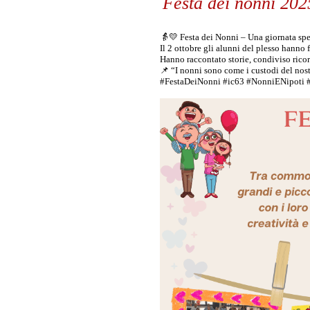
Festa dei nonni 202
👵💛 Festa dei Nonni – Una giornata spe
Il 2 ottobre gli alunni del plesso hanno 
Hanno raccontato storie, condiviso ricordi
📌 “I nonni sono come i custodi del nostr
#FestaDeiNonni
#ic63
#NonniENipoti