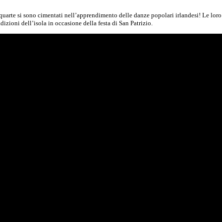
i quarte si sono cimentati nell’apprendimento delle danze popolari irlandesi! Le l
dizioni dell’isola in occasione della festa di San Patrizio.