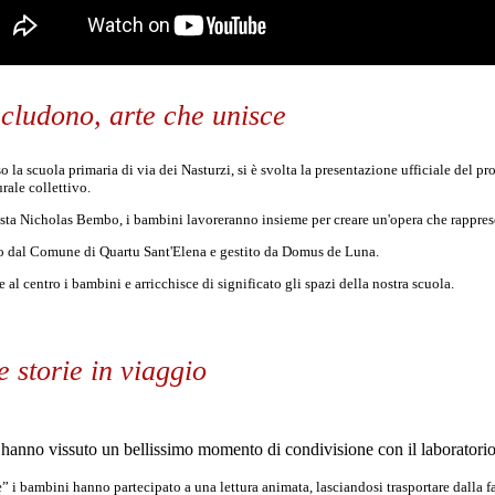
ncludono, arte che unisce
 la scuola primaria di via dei Nasturzi, si è svolta la presentazione ufficiale del pr
rale collettivo.
tista Nicholas Bembo, i bambini lavoreranno insieme per creare un'opera che rapprese
ato dal Comune di Quartu Sant'Elena e gestito da Domus de Luna.
 al centro i bambini e arricchisce di significato gli spazi della nostra scuola.
le storie in viaggio
 hanno vissuto un bellissimo momento di condivisione con il laboratorio d
e” i bambini hanno partecipato a una lettura animata, lasciandosi trasportare dalla fa