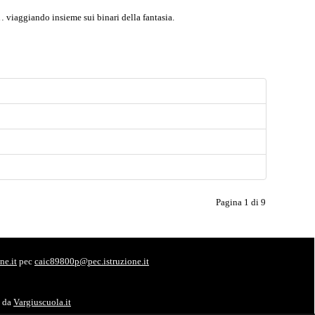
li… viaggiando insieme sui binari della fantasia.
Pagina 1 di 9
ne.it
pec
caic89800p@pec.istruzione.it
o da
Vargiuscuola.it