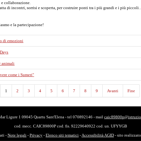
i e collaborazione.
tta di incontri, sorrisi e scoperta, per costruire ponti tra i più grandi e i più picco
usiasmo e la partecipazione!
o di emozioni
 Days
r animali
ivere come i Sumeri"
1
2
3
4
5
6
7
8
9
Avanti
Fine
 Mar Ligure 1 09045 Quartu Sant'Elena - tel 070892146 - mail
caic89800p@istruzio
cod. mecc. CAIC89800P cod. fis. 92229640922 cod. un. UFYYGB
vati -
Note legali
-
Privacy
-
Elenco siti tematici
-
Accessibilità AGID
- sito realizzat