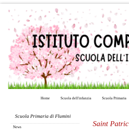
Home
Scuola dell'infanzia
Scuola Primaria
Scuola Primaria di Flumini
Saint Patri
News