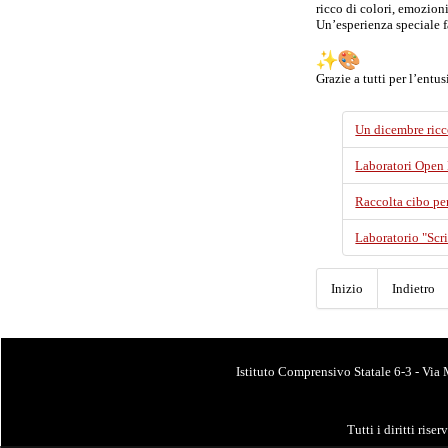
ricco di colori, emozion
Un’esperienza speciale fa
Grazie a tutti per l’ent
Un dicembre ricc
Laboratori Open
Raccolta cibo pe
Laboratorio "Scr
Inizio
Indietro
Istituto Comprensivo Statale 6-3 - Via
Tutti i diritti riser