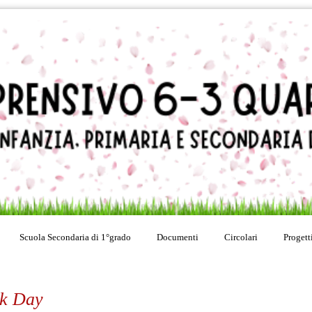
Scuola Secondaria di 1°grado
Documenti
Circolari
Progett
ck Day