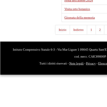
Festa dell'albero 2024
Visita orto botanico
Giornata della memoria
Inizio
Indietro
1
2
Istituto Comprensivo Statale 6-3 - Via Mar Ligure 1 09045 Quartu Sant'E
cod. mecc. CAIC89800P 
Tutti i diritti riservati -
Note legali
-
Privacy
-
Elenco 