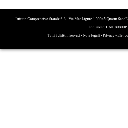
Istituto Comprensivo Statale 6-3 - Via Mar Ligure 1 09045 Quartu Sant'E
cod. mecc. CAIC89800P 
Tutti i diritti riservati -
Note legali
-
Privacy
-
Elenco 