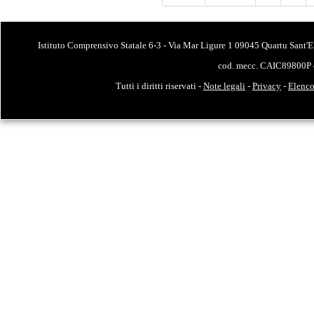
Istituto Comprensivo Statale 6-3 - Via Mar Ligure 1 09045 Quartu Sant'E
cod. mecc. CAIC89800P 
Tutti i diritti riservati -
Note legali
-
Privacy
-
Elenco 