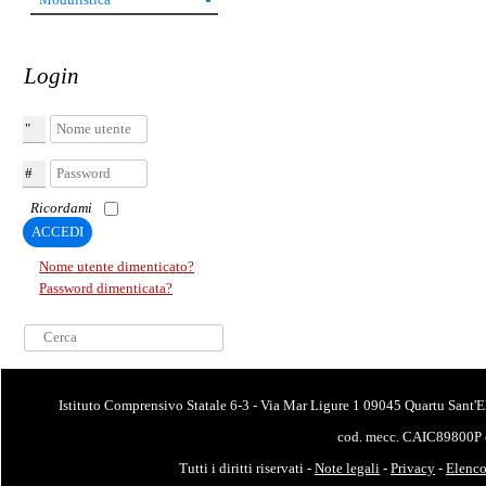
Login
Nome utente
Password
Ricordami
ACCEDI
Nome utente dimenticato?
Password dimenticata?
Cerca...
Istituto Comprensivo Statale 6-3 - Via Mar Ligure 1 09045 Quartu Sant'E
cod. mecc. CAIC89800P 
Tutti i diritti riservati -
Note legali
-
Privacy
-
Elenco 