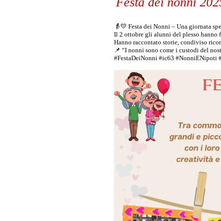
Festa dei nonni 202
👵💛 Festa dei Nonni – Una giornata spe
Il 2 ottobre gli alunni del plesso hanno 
Hanno raccontato storie, condiviso ricordi
📌 “I nonni sono come i custodi del nostr
#FestaDeiNonni
#ic63
#NonniENipoti