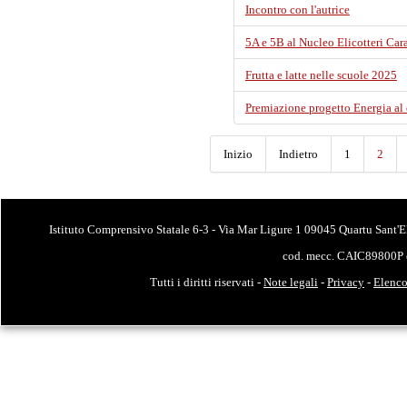
Incontro con l'autrice
5A e 5B al Nucleo Elicotteri Car
Frutta e latte nelle scuole 2025
Premiazione progetto Energia al
Inizio
Indietro
1
2
Istituto Comprensivo Statale 6-3 - Via Mar Ligure 1 09045 Quartu Sant'E
cod. mecc. CAIC89800P 
Tutti i diritti riservati -
Note legali
-
Privacy
-
Elenco 