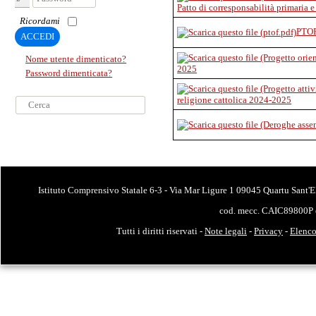
Patto di corresponsabilità primaria 
Ricordami
PTO
ACCEDI
Nome utente dimenticato?
2025
Password dimenticata?
Cerca...
religione cattolica 2024-2025
Istituto Comprensivo Statale 6-3 - Via Mar Ligure 1 09045 Quartu Sant'E
cod. mecc. CAIC89800P 
Tutti i diritti riservati -
Note legali
-
Privacy
-
Elenco 