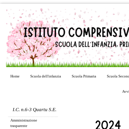
Home
Scuola dell'infanzia
Scuola Primaria
Scuola Second
Avvi
I.C. n.6-3 Quartu S.E.
Amministrazione
trasparente