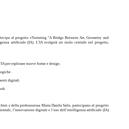
partecipa al progetto eTwinning "A Bridge Between Art, Geometry and
genza artificiale (IA). L’IA svolgerà un ruolo centrale nel progetto,
l'IA per esplorare nuove forme e design.
logiche.
nti digitali.
ook.
chini e della professoressa Maria Danila Salis, partecipano al progetto
ale, l’innovazione digitale e l’uso dell’intelligenza artificiale (IA)