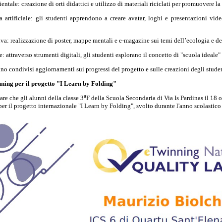
tale: creazione di orti didattici e utilizzo di materiali riciclati per promuovere la 
za artificiale: gli studenti apprendono a creare avatar, loghi e presentazioni vid
va: realizzazione di poster, mappe mentali e e-magazine sui temi dell’ecologia e del
 attraverso strumenti digitali, gli studenti esplorano il concetto di "scuola ideale" 
no condivisi aggiornamenti sui progressi del progetto e sulle creazioni degli studen
ning per il progetto "I Learn by Folding"
a
are che gli alunni della classe 3
F della Scuola Secondaria di Via Is Pardinas il 18 o
r il progetto internazionale "I Learn by Folding", svolto durante l'anno scolastic