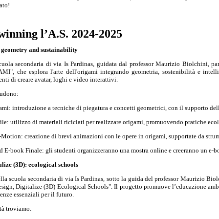
tato!
winning l’A.S. 2024-2025
 geometry and sustainability
cuola secondaria di via Is Pardinas, guidata dal professor Maurizio Biolchini, 
MI", che esplora l'arte dell'origami integrando geometria, sostenibilità e intelli
ti di creare avatar, loghi e video interattivi.
ludono:
mi: introduzione a tecniche di piegatura e concetti geometrici, con il supporto del
le: utilizzo di materiali riciclati per realizzare origami, promuovendo pratiche eco
otion: creazione di brevi animazioni con le opere in origami, supportate da strume
d E-book Finale: gli studenti organizzeranno una mostra online e creeranno un e-b
lize (3D): ecological schools
lla scuola secondaria di via Is Pardinas, sotto la guida del professor Maurizio Biol
gn, Digitalize (3D) Ecological Schools". Il progetto promuove l’educazione ambient
nze essenziali per il futuro.
ità troviamo: