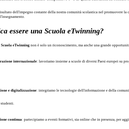
risultato dell'impegno costante della nostra comunità scolastica nel promuovere la c
ll'insegnamento.
fica essere una Scuola eTwinning?
i
Scuola eTwinning
non è solo un riconoscimento, ma anche una grande opportunità. S
razione internazionale
: lavoriamo insieme a scuole di diversi Paesi europei su prog
ione e digitalizzazione
: integriamo le tecnologie dell'informazione e della comuni
studenti.
one continua
: partecipiamo a eventi formativi, sia online che in presenza, per ag