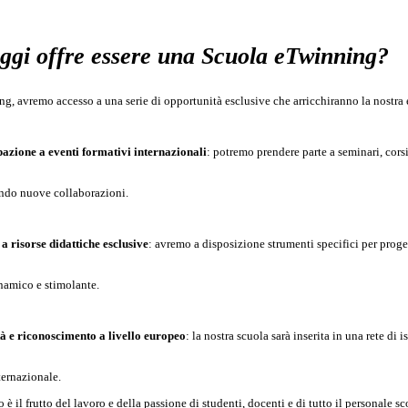
ggi offre essere una Scuola eTwinning?
, avremo accesso a una serie di opportunità esclusive che arricchiranno la nostra 
pazione a eventi formativi internazionali
: potremo prendere parte a seminari, cor
ndo nuove collaborazioni.
a risorse didattiche esclusive
: avremo a disposizione strumenti specifici per proget
namico e stimolante.
tà e riconoscimento a livello europeo
: la nostra scuola sarà inserita in una rete di 
ternazionale.
 il frutto del lavoro e della passione di studenti, docenti e di tutto il personale s