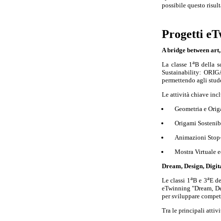
possibile questo risul
Progetti eT
A bridge between art,
a
La classe 1
B della s
Sustainability: ORIGA
permettendo agli studen
Le attività chiave inc
Geometria e Origa
Origami Sostenibi
Animazioni Stop-M
Mostra Virtuale e
Dream, Design, Digita
a
a
Le classi 1
B e 3
E de
eTwinning "Dream, Desi
per sviluppare compete
Tra le principali attiv