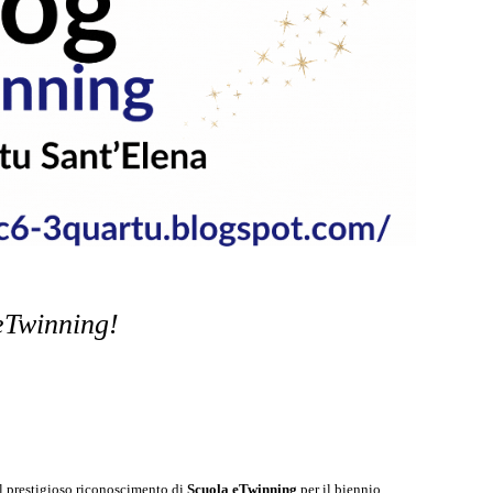
eTwinning!
il prestigioso riconoscimento di
Scuola eTwinning
per il biennio