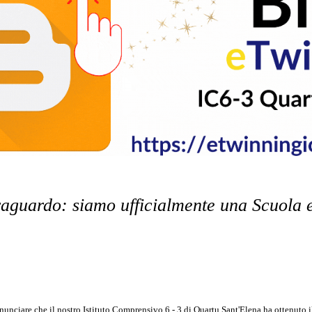
aguardo: siamo ufficialmente una Scuola 
nunciare che il nostro Istituto Comprensivo 6 - 3 di Quartu Sant'Elena ha ottenuto 