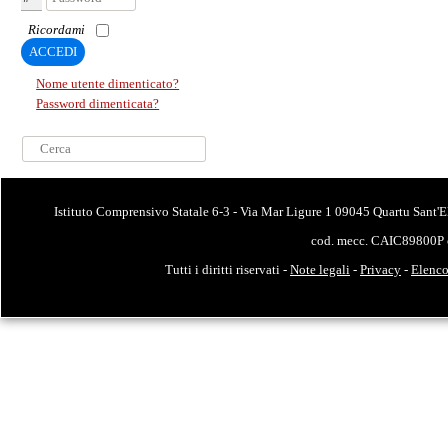
Ricordami
ACCEDI
Nome utente dimenticato?
Password dimenticata?
Cerca...
Istituto Comprensivo Statale 6-3 - Via Mar Ligure 1 09045 Quartu Sant'E
cod. mecc. CAIC89800P 
Tutti i diritti riservati -
Note legali
-
Privacy
-
Elenco 