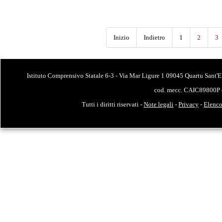
Inizio
Indietro
1
2
3
Istituto Comprensivo Statale 6-3 - Via Mar Ligure 1 09045 Quartu Sant'E
cod. mecc. CAIC89800P 
Tutti i diritti riservati -
Note legali
-
Privacy
-
Elenco 