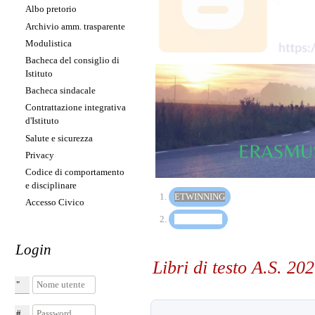
Albo pretorio
Archivio amm. trasparente
Modulistica
Bacheca del consiglio di
Istituto
Erasmus+
Bacheca sindacale
Contrattazione integrativa
d'Istituto
Salute e sicurezza
Privacy
Codice di comportamento
e disciplinare
(PULSANTE PRESENT
ETWINNING
Accesso Civico
(PULSANTE PRESENT
ERASMUS+
Login
Libri di testo A.S. 20
Nome utente
Password