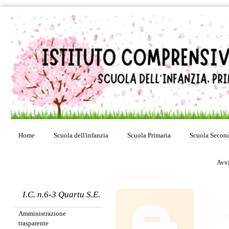
Home
Scuola dell'infanzia
Scuola Primaria
Scuola Second
Avvi
Presentazione
I.C. n.6-3 Quartu S.E.
etwinning
Amministrazione
trasparente