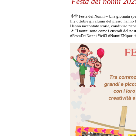
Festa dei nonni 202
👵💛 Festa dei Nonni – Una giornata spe
Il 2 ottobre gli alunni del plesso hanno 
Hanno raccontato storie, condiviso ricordi
📌 “I nonni sono come i custodi del nostr
#FestaDeiNonni
#ic63
#NonniENipoti