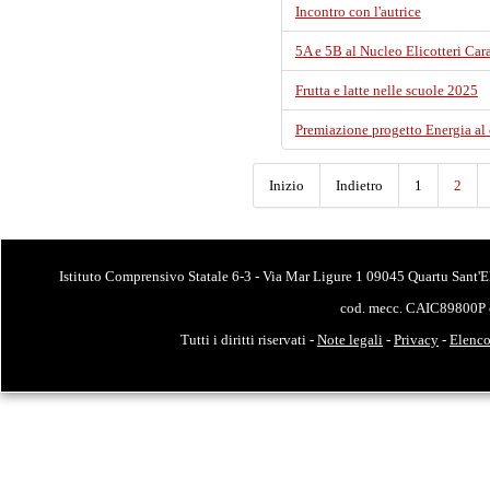
Incontro con l'autrice
5A e 5B al Nucleo Elicotteri Car
Frutta e latte nelle scuole 2025
Premiazione progetto Energia al
Inizio
Indietro
1
2
Istituto Comprensivo Statale 6-3 - Via Mar Ligure 1 09045 Quartu Sant'E
cod. mecc. CAIC89800P 
Tutti i diritti riservati -
Note legali
-
Privacy
-
Elenco 