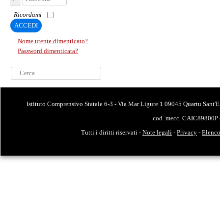
Ricordami
ACCEDI
Nome utente dimenticato?
Password dimenticata?
Cerca...
Istituto Comprensivo Statale 6-3 - Via Mar Ligure 1 09045 Quartu Sant'E
cod. mecc. CAIC89800P 
Tutti i diritti riservati -
Note legali
-
Privacy
-
Elenco 