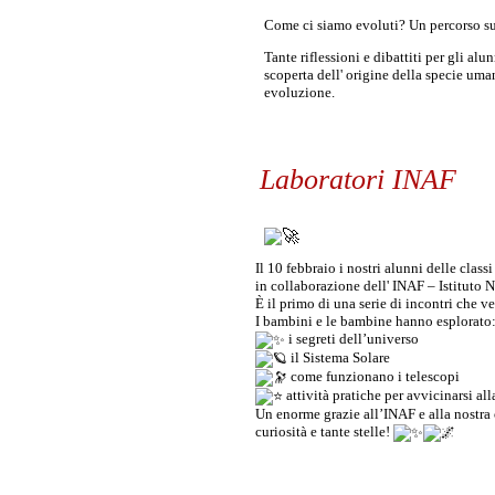
Come ci siamo evoluti? Un percorso s
Tante riflessioni e dibattiti per gli alu
scoperta dell' origine della specie uma
evoluzione.
Laboratori INAF
Il 10 febbraio i nostri alunni delle clas
in collaborazione dell' INAF – Istituto N
È il primo di una serie di incontri che ve
I bambini e le bambine hanno esplorato
i segreti dell’universo
il Sistema Solare
come funzionano i telescopi
attività pratiche per avvicinarsi a
Un enorme grazie all’INAF e alla nostra 
curiosità e tante stelle!