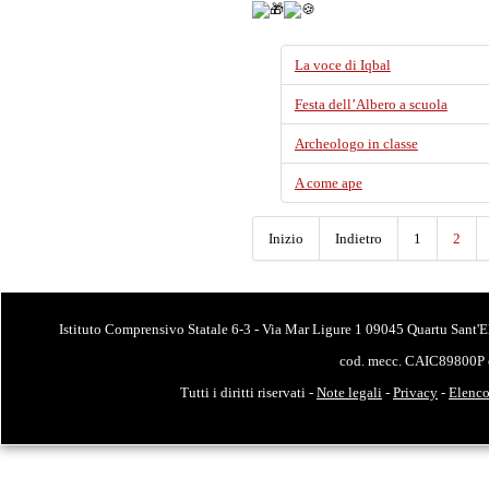
La voce di Iqbal
Festa dell’Albero a scuola
Archeologo in classe
A come ape
Inizio
Indietro
1
2
Istituto Comprensivo Statale 6-3 - Via Mar Ligure 1 09045 Quartu Sant'E
cod. mecc. CAIC89800P 
Tutti i diritti riservati -
Note legali
-
Privacy
-
Elenco 