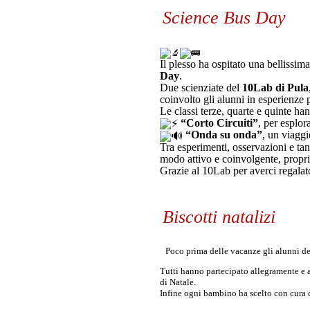
Science Bus Day
Il plesso ha ospitato una bellissim
Day
.
Due scienziate del
10Lab di Pula
coinvolto gli alunni in esperienze p
Le classi terze, quarte e quinte ha
“Corto Circuiti”
, per esplor
“Onda su onda”
, un viagg
Tra esperimenti, osservazioni e tan
modo attivo e coinvolgente, proprio
Grazie al 10Lab per averci regalat
Biscotti natalizi
Poco prima delle vacanze gli alunni del
Tutti hanno partecipato allegramente e at
di Natale.
Infine ogni bambino ha scelto con cura q