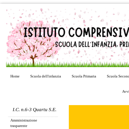
Home
Scuola dell'infanzia
Scuola Primaria
Scuola Second
Avvi
I.C. n.6-3 Quartu S.E.
Amministrazione
trasparente