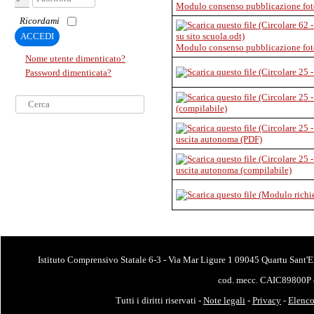
Modulo consenso pubblicazione fot
Ricordami
ACCEDI
Modulo consenso pubblicazione fot
Nome utente dimenticato?
Password dimenticata?
Cerca...
(compilabile)
uscita autonoma (PDF)
uscita autonoma (compilabile)
Istituto Comprensivo Statale 6-3 - Via Mar Ligure 1 09045 Quartu Sant'E
cod. mecc. CAIC89800P 
Tutti i diritti riservati -
Note legali
-
Privacy
-
Elenco 