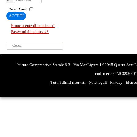
Ricordami
ACCEDI
Nome utente dimenticato?
Password dimenticata?
Cerca...
Istituto Comprensivo Statale 6-3 - Via Mar Ligure 1 09045 Quartu Sant'E
cod. mecc. CAIC89800P 
Tutti i diritti riservati -
Note legali
-
Privacy
-
Elenco 