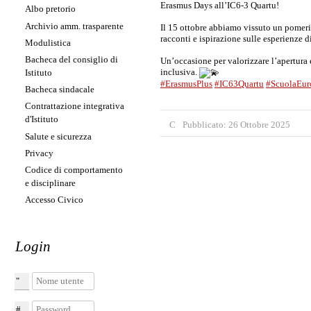
Erasmus Days all’IC6-3 Quartu!
Albo pretorio
Archivio amm. trasparente
Il 15 ottobre abbiamo vissuto un pomer
racconti e ispirazione sulle esperienze d
Modulistica
Bacheca del consiglio di
Un’occasione per valorizzare l’apertura
inclusiva.
Istituto
#ErasmusPlus
#IC63Quartu
#ScuolaEur
Bacheca sindacale
Contrattazione integrativa
d'Istituto
Pubblicato: 26 Ottobre 2025
Salute e sicurezza
Privacy
Codice di comportamento
e disciplinare
Accesso Civico
Login
Nome utente
Password