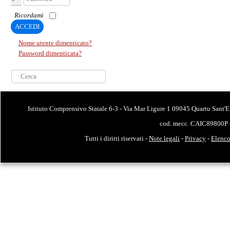
Ricordami
ACCEDI
Nome utente dimenticato?
Password dimenticata?
Cerca...
Istituto Comprensivo Statale 6-3 - Via Mar Ligure 1 09045 Quartu Sant'E
cod. mecc. CAIC89800P 
Tutti i diritti riservati -
Note legali
-
Privacy
-
Elenco 