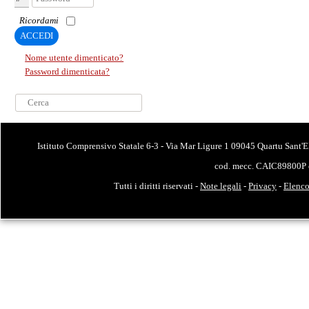
Ricordami
ACCEDI
Nome utente dimenticato?
Password dimenticata?
Cerca...
Istituto Comprensivo Statale 6-3 - Via Mar Ligure 1 09045 Quartu Sant'E
cod. mecc. CAIC89800P 
Tutti i diritti riservati -
Note legali
-
Privacy
-
Elenco 