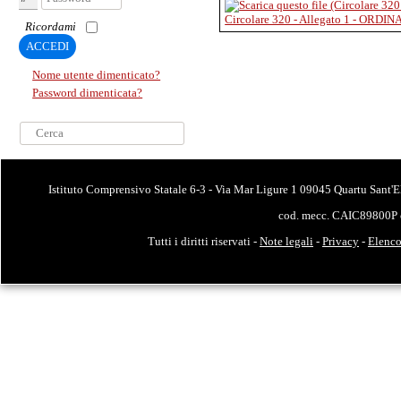
Circolare 320 - Allegato 1 - ORD
Ricordami
ACCEDI
Nome utente dimenticato?
Password dimenticata?
Cerca...
Istituto Comprensivo Statale 6-3 - Via Mar Ligure 1 09045 Quartu Sant'E
cod. mecc. CAIC89800P 
Tutti i diritti riservati -
Note legali
-
Privacy
-
Elenco 