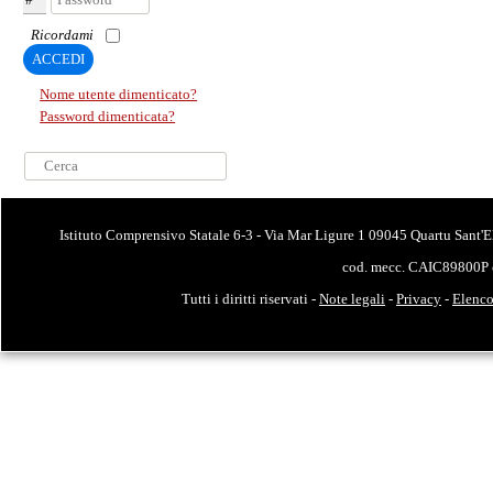
Ricordami
ACCEDI
Nome utente dimenticato?
Password dimenticata?
Cerca...
Istituto Comprensivo Statale 6-3 - Via Mar Ligure 1 09045 Quartu Sant'E
cod. mecc. CAIC89800P 
Tutti i diritti riservati -
Note legali
-
Privacy
-
Elenco 