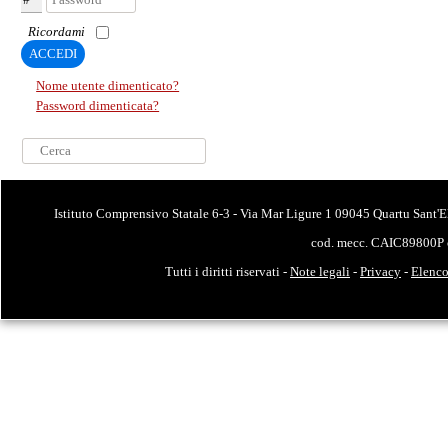
Ricordami
ACCEDI
Nome utente dimenticato?
Password dimenticata?
Cerca...
Istituto Comprensivo Statale 6-3 - Via Mar Ligure 1 09045 Quartu Sant'E
cod. mecc. CAIC89800P 
Tutti i diritti riservati -
Note legali
-
Privacy
-
Elenco 