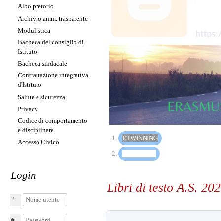
Albo pretorio
Archivio amm. trasparente
Modulistica
Bacheca del consiglio di
Istituto
Erasmus+
Bacheca sindacale
Contrattazione integrativa
d'Istituto
Salute e sicurezza
Privacy
Codice di comportamento
e disciplinare
(PULSANTE PRESENT
ETWINNING
Accesso Civico
(PULSANTE PRESENT
ERASMUS+
Login
Libri di testo A.S. 20
Nome utente
Password