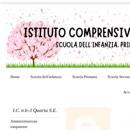
Home
Scuola dell'infanzia
Scuola Primaria
Scuola Second
Avvi
Presentazione
I.C. n.6-3 Quartu S.E.
etwinning
Amministrazione
trasparente