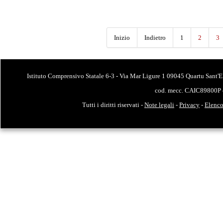
Inizio
Indietro
1
2
3
Istituto Comprensivo Statale 6-3 - Via Mar Ligure 1 09045 Quartu Sant'E
cod. mecc. CAIC89800P 
Tutti i diritti riservati -
Note legali
-
Privacy
-
Elenco 