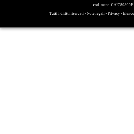
cod. mecc. CAIC89800P 
Tutti i diritti riservati -
Note legali
-
Privacy
-
Elenco 