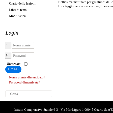
Bellissima mattinata per gli alunni dell
Orario delle lezioni
Un viaggio per conoscere meglio e osservar
Libri di testo
Modulistica
Login
Nome utente
Password
Ricordami
ACCEDI
Nome utente dimenticato?
Password dimenticata?
Cerca...
Istituto Comprensivo Statale 6-3 - Via Mar Ligure 1 09045 Quartu Sant'E