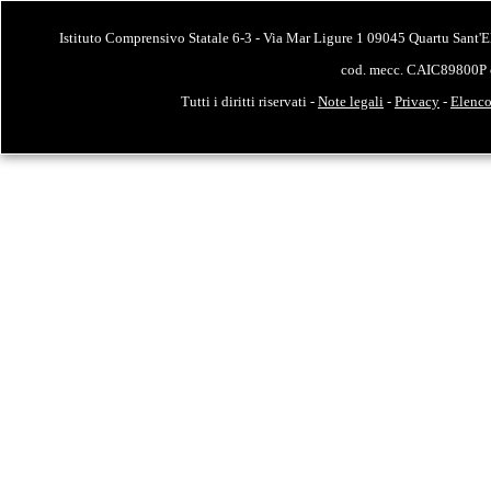
Istituto Comprensivo Statale 6-3 - Via Mar Ligure 1 09045 Quartu Sant'E
cod. mecc. CAIC89800P 
Tutti i diritti riservati -
Note legali
-
Privacy
-
Elenco 