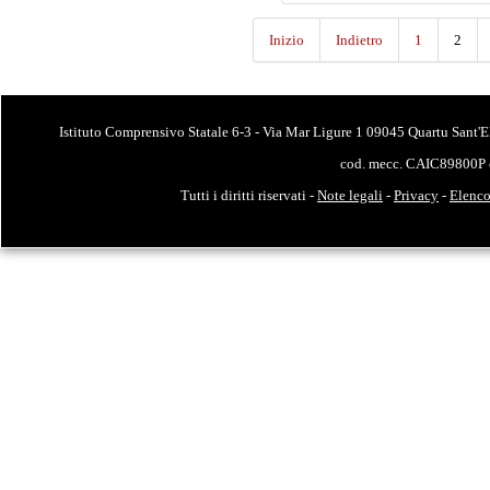
Inizio
Indietro
1
2
Istituto Comprensivo Statale 6-3 - Via Mar Ligure 1 09045 Quartu Sant'E
cod. mecc. CAIC89800P 
Tutti i diritti riservati -
Note legali
-
Privacy
-
Elenco 