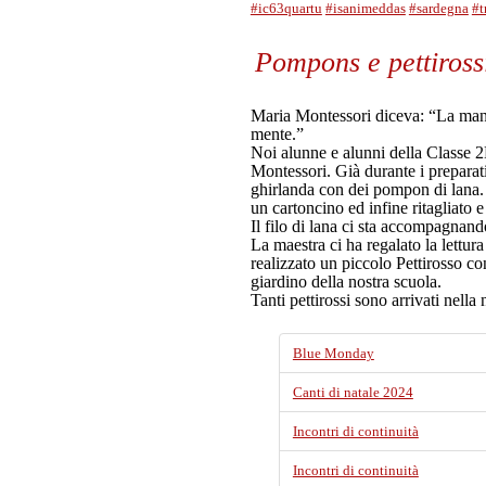
#ic63quartu
#isanimeddas
#sardegna
#t
Pompons e pettiross
Maria Montessori diceva: “La mano 
mente.”
Noi alunne e alunni della Classe 2
Montessori.
Già durante i preparat
ghirlanda con dei pompon di lana
un cartoncino ed infine ritagliato 
Il filo di lana ci sta accompagnando
La maestra ci ha regalato la lettu
realizzato un piccolo Pettirosso con 
giardino della nostra scuola.
Tanti pettirossi sono arrivati nella
Blue Monday
Canti di natale 2024
Incontri di continuità
Incontri di continuità