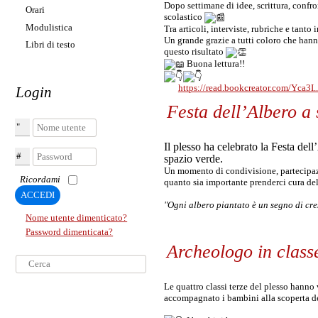
Dopo settimane di idee, scrittura, confro
Orari
scolastico
Modulistica
Tra articoli, interviste, rubriche e tanto
Un grande grazie a tutti coloro che hann
Libri di testo
questo risultato
Buona lettura!!
https://read.bookcreator.com/Yca3
Login
Festa dell’Albero a
Nome utente
Il plesso ha celebrato la Festa del
Password
spazio verde.
Un momento di condivisione, partecipazi
Ricordami
quanto sia importante prenderci cura del
ACCEDI
"Ogni albero piantato è un segno di cres
Nome utente dimenticato?
Password dimenticata?
Archeologo in class
Cerca...
Le
quattro classi terze del plesso hanno
accompagnato i bambini alla scoperta dei