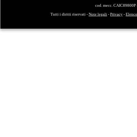
cod. mecc. CAIC89800P 
Tutti i diritti riservati -
Note legali
-
Privacy
-
Elenco 