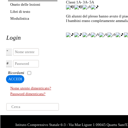
Classi 1A- 3A- 5A
Orario delle lezioni
Libri di testo
Gli alunni del plesso hanno avuto il pia
Modulistica
I bambini erano completamente ammaliat
Login
Nome utente
Password
Ricordami
ACCEDI
Nome utente dimenticato?
Password dimenticata?
Cerca...
Istituto Comprensivo Statale 6-3 - Via Mar Ligure 1 09045 Quartu Sant'E