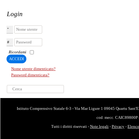
Login
Nome utente
Password
Ricordami
ACCEDI
Nome utente dimenticato?
Password dimenticata?
Cerca...
Istituto Comprensivo Statale 6-3 - Via Mar Ligure 1 09045 Quartu Sant'E
cod. mecc. CAIC89800P 
Tutti i diritti riservati -
Note legali
-
Privacy
-
Elenco 