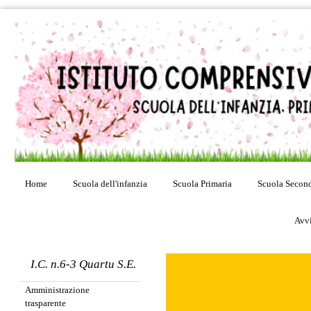
Home
Scuola dell'infanzia
Scuola Primaria
Scuola Second
Avvi
I.C. n.6-3 Quartu S.E.
Amministrazione
trasparente