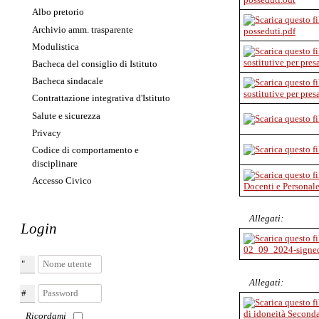
Albo pretorio
Archivio amm. trasparente
posseduti.pdf
Modulistica
sostitutive per pres
Bacheca del consiglio di Istituto
Bacheca sindacale
sostitutive per pres
Contrattazione integrativa d'Istituto
Salute e sicurezza
Privacy
Codice di comportamento e
disciplinare
Accesso Civico
Docenti e Personal
Allegati:
Login
02_09_2024-signe
Nome utente
Allegati:
Password
di idoneità Second
Ricordami