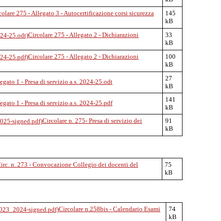
colare 275 - Allegato 3 - Autocertificazione corsi sicurezza
145
kB
Circolare 275 - Allegato 2 - Dichiarazioni
33
kB
Circolare 275 - Allegato 2 - Dichiarazioni
100
kB
27
egato 1 - Presa di servizio a.s. 2024-25.odt
kB
141
egato 1 - Presa di servizio a.s. 2024-25.pdf
kB
Circolare n. 275- Presa di servizio dei
91
kB
irc. n. 273 - Convocazione Collegio dei docenti del
75
kB
Circolare n.258bis - Calendario Esami
74
kB