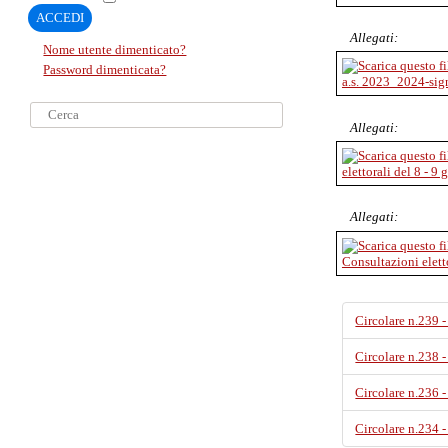
ACCEDI
Allegati:
Nome utente dimenticato?
Password dimenticata?
a.s. 2023_2024-sig
Cerca...
Allegati:
elettorali del 8 - 9
Allegati:
Consultazioni elett
Circolare n.239 -
Circolare n.238 
Circolare n.236 
Circolare n.234 