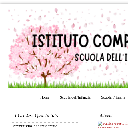
Home
Scuola dell'infanzia
Scuola Primaria
I.C. n.6-3 Quartu S.E.
Allegati:
Amministrazione trasparente
posseduti.odt