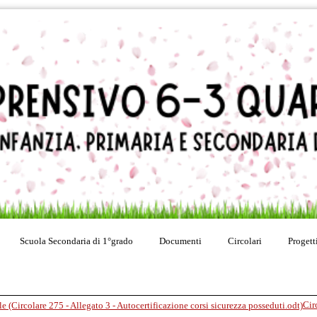
Scuola Secondaria di 1°grado
Documenti
Circolari
Progett
Cir