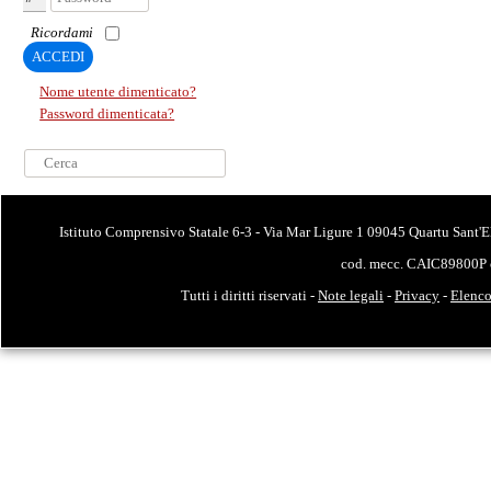
Ricordami
ACCEDI
Nome utente dimenticato?
Password dimenticata?
Cerca...
Istituto Comprensivo Statale 6-3 - Via Mar Ligure 1 09045 Quartu Sant'E
cod. mecc. CAIC89800P 
Tutti i diritti riservati -
Note legali
-
Privacy
-
Elenco 