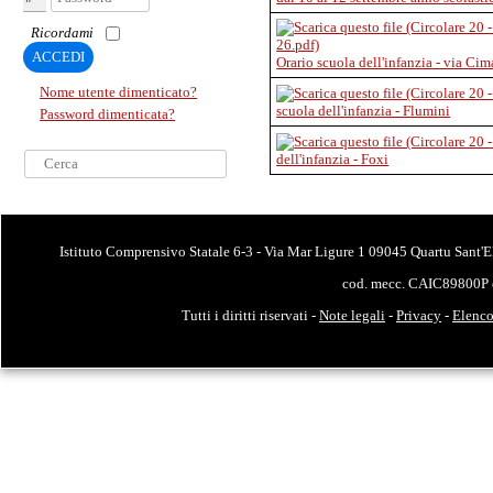
Ricordami
ACCEDI
Orario scuola dell'infanzia - via Ci
Nome utente dimenticato?
scuola dell'infanzia - Flumini
Password dimenticata?
Cerca...
dell'infanzia - Foxi
Istituto Comprensivo Statale 6-3 - Via Mar Ligure 1 09045 Quartu Sant'E
cod. mecc. CAIC89800P 
Tutti i diritti riservati -
Note legali
-
Privacy
-
Elenco 